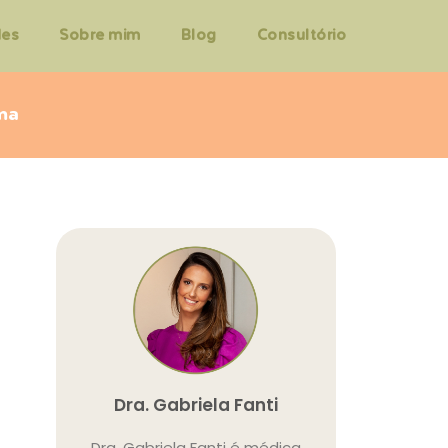
des
Sobre mim
Blog
Consultório
lma
Dra. Gabriela Fanti
Dra. Gabriela Fanti é médica