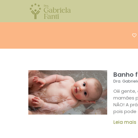
Banho f
Dra. Gabriel
Oiii gente
mamães po
NÃO! A prá
pois pode 
Leia mais 