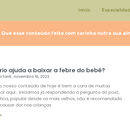
Início
Especialida
Que esse conteúdo feito com carinho nutra sua a
rio ajuda a baixar a febre do bebê?
a Fanti
novembro 16, 2022
, o nosso conteúdo de hoje é bem a cara de muitas
r aqui… Iniciamos já respondendo à pergunta do post,
tica, popular desde os mais velhos, não é recomendada
causar dor nas crianças
»